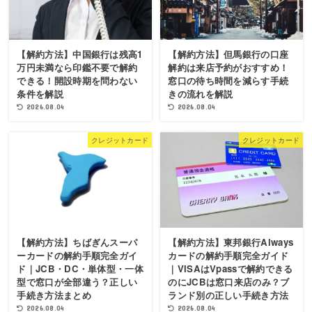
【解約方法】中国銀行は残高1
【解約方法】但馬銀行の口座
万円未満なら印鑑不要で解約
解約は来店予約がおすすめ！
できる！開設時期を問わない
窓口の待ち時間を減らす手続
条件を解説
きの流れを解説
2026.08.04
2026.08.04
クレジットカード
クレジットカード
【解約方法】ちばぎんスーパ
【解約方法】東邦銀行Always
ーカードの解約手順完全ガイ
カードの解約手順完全ガイド
ド｜JCB・DC・単体型・一体
｜VISAはVpassで解約できる
型で窓口が全部違う？正しい
のにJCBは窓口来店のみ？ブ
手続き方法まとめ
ランド別の正しい手続き方法
2026.08.04
2026.08.04