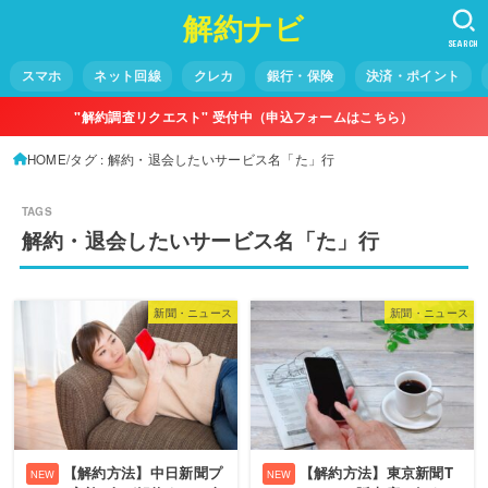
解約ナビ
SEARCH
スマホ
ネット回線
クレカ
銀行・保険
決済・ポイント
"解約調査リクエスト" 受付中（申込フォームはこちら）
HOME
タグ : 解約・退会したいサービス名「た」行
解約・退会したいサービス名「た」行
新聞・ニュース
新聞・ニュース
【解約方法】中日新聞プ
【解約方法】東京新聞T