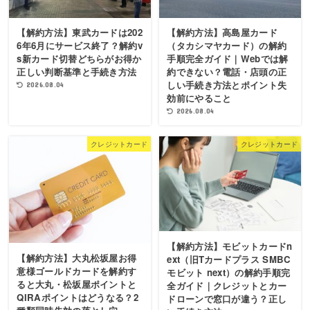
【解約方法】東武カードは202
【解約方法】高島屋カード
6年6月にサービス終了？解約v
（タカシマヤカード）の解約
s新カード切替どちらがお得か
手順完全ガイド｜Webでは解
正しい判断基準と手続き方法
約できない？電話・店頭の正
しい手続き方法とポイント失
2026.08.04
効前にやること
2026.08.04
クレジットカード
クレジットカード
【解約方法】モビットカードn
【解約方法】大丸松坂屋お得
ext（旧Tカードプラス SMBC
意様ゴールドカードを解約す
モビット next）の解約手順完
ると大丸・松坂屋ポイントと
全ガイド｜クレジットとカー
QIRAポイントはどうなる？2
ドローンで窓口が違う？正し