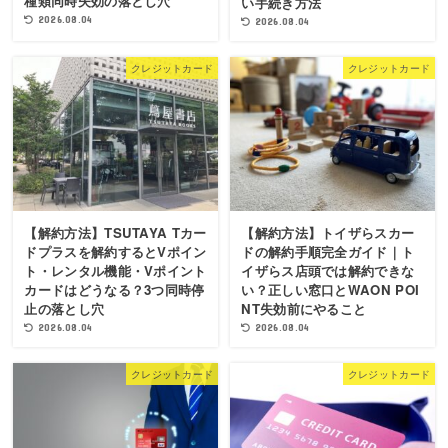
種類同時失効の落とし穴
い手続き方法
2026.08.04
2026.08.04
クレジットカード
クレジットカード
【解約方法】TSUTAYA Tカー
【解約方法】トイザらスカー
ドプラスを解約するとVポイン
ドの解約手順完全ガイド｜ト
ト・レンタル機能・Vポイント
イザらス店頭では解約できな
カードはどうなる？3つ同時停
い？正しい窓口とWAON POI
止の落とし穴
NT失効前にやること
2026.08.04
2026.08.04
クレジットカード
クレジットカード