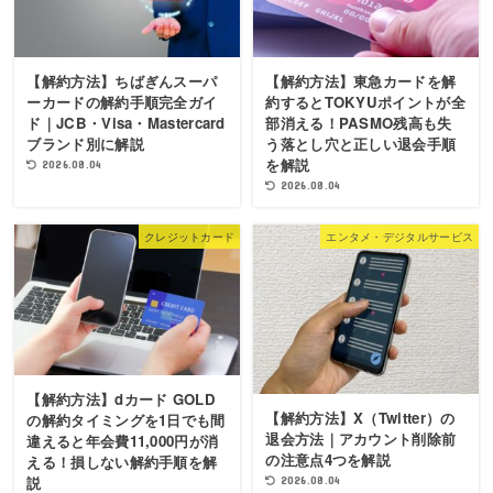
【解約方法】ちばぎんスーパ
【解約方法】東急カードを解
ーカードの解約手順完全ガイ
約するとTOKYUポイントが全
ド｜JCB・Visa・Mastercard
部消える！PASMO残高も失
ブランド別に解説
う落とし穴と正しい退会手順
を解説
2026.08.04
2026.08.04
クレジットカード
エンタメ・デジタルサービス
【解約方法】dカード GOLD
【解約方法】X（Twitter）の
の解約タイミングを1日でも間
退会方法｜アカウント削除前
違えると年会費11,000円が消
の注意点4つを解説
える！損しない解約手順を解
説
2026.08.04