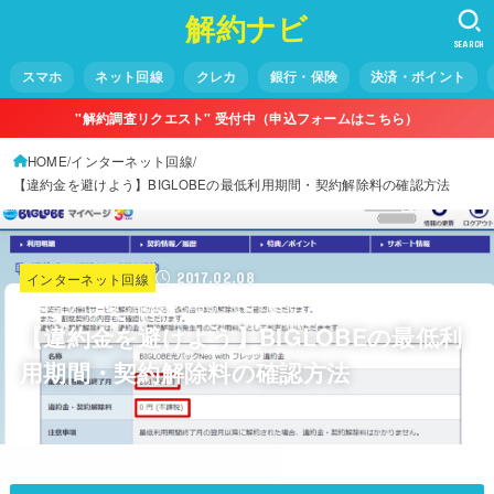
解約ナビ
SEARCH
スマホ
ネット回線
クレカ
銀行・保険
決済・ポイント
"解約調査リクエスト" 受付中（申込フォームはこちら）
HOME
インターネット回線
【違約金を避けよう】BIGLOBEの最低利用期間・契約解除料の確認方法
2017.02.08
インターネット回線
※当サイトは一部広告を利用しています
【違約金を避けよう】BIGLOBEの最低利
用期間・契約解除料の確認方法