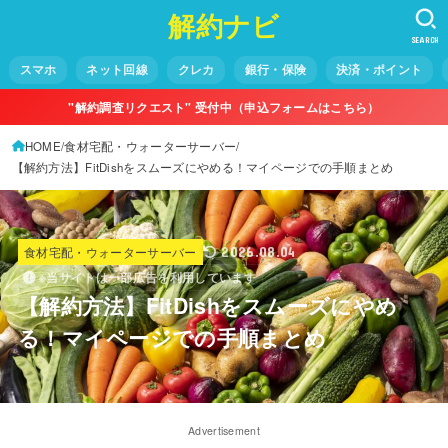
解約ナビ
SEARCH
スマホ
ネット回線
クレカ
銀行・保険
決済・ポイント
"解約調査リクエスト" 受付中（申込フォームはこちら）
HOME
食材宅配・ウォーターサーバー
【解約方法】FitDishをスムーズにやめる！マイページでの手順まとめ
食材宅配・ウォーターサーバー
2026.08.04
※当サイトは一部広告を利用しています
【解約方法】FitDishをスムーズにやめ
る！マイページでの手順まとめ
Advertisement