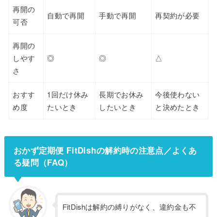
再開の
自動で再開
手動で再開
再契約が必要
可否
再開の
しやす
◎
◎
△
さ
おすす
1回だけ休み
長期でお休み
今後使わない
め度
たいとき
したいとき
と決めたとき
おかず定期便 FitDishの解約時の注意点／よくあ
る疑問（FAQ）
FitDishは解約の縛りがなく、違約金も不