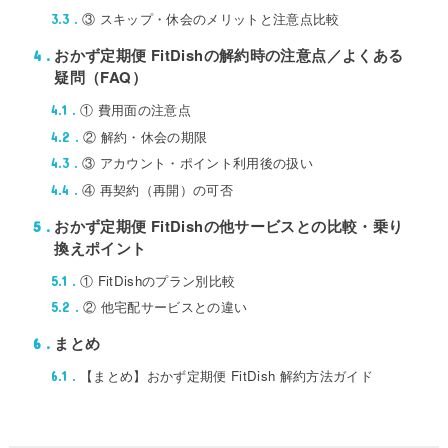
③ スキップ・休会のメリットと注意点比較
3.3
おかず定期便 FitDishの解約時の注意点／よくある
4
疑問（FAQ）
① 費用面の注意点
4.1
② 解約・休会の期限
4.2
③ アカウント・ポイント利用後の扱い
4.3
④ 再契約（再開）の可否
4.4
おかず定期便 FitDishの他サービスとの比較・乗り
5
換えポイント
① FitDishのプラン別比較
5.1
② 他宅配サービスとの違い
5.2
まとめ
6
【まとめ】おかず定期便 FitDish 解約方法ガイド
6.1