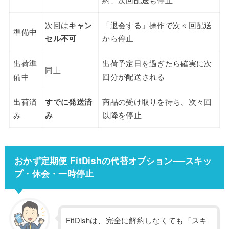
次回は
キャン
「退会する」操作で次々回配送
準備中
セル不可
から停止
出荷準
出荷予定日を過ぎたら確実に次
同上
備中
回分が配送される
出荷済
すでに発送済
商品の受け取りを待ち、次々回
み
み
以降を停止
おかず定期便 FitDishの代替オプション──スキッ
プ・休会・一時停止
FitDishは、完全に解約しなくても「スキ