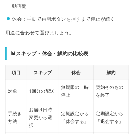
動再開
休会：手動で再開ボタンを押すまで停止が続く
用途に合わせて選びましょう。
📊スキップ・休会・解約の比較表
項目
スキップ
休会
解約
無期限の一時
契約そのもの
対象
1回分の配送
停止
を終了
お届け日時
手続き
定期設定から
定期設定から
変更から選
方法
「休会する」
「退会する」
択