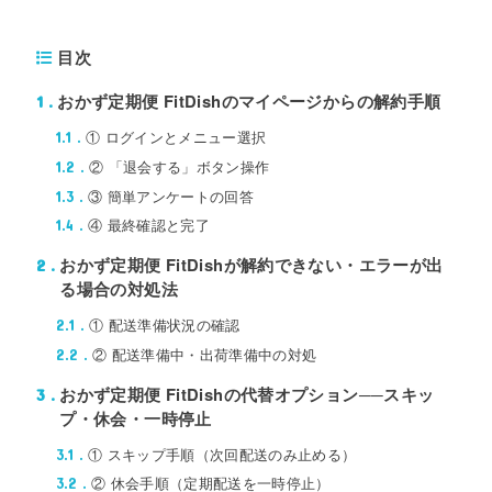
目次
おかず定期便 FitDishのマイページからの解約手順
1
① ログインとメニュー選択
1.1
② 「退会する」ボタン操作
1.2
③ 簡単アンケートの回答
1.3
④ 最終確認と完了
1.4
おかず定期便 FitDishが解約できない・エラーが出
2
る場合の対処法
① 配送準備状況の確認
2.1
② 配送準備中・出荷準備中の対処
2.2
おかず定期便 FitDishの代替オプション──スキッ
3
プ・休会・一時停止
① スキップ手順（次回配送のみ止める）
3.1
② 休会手順（定期配送を一時停止）
3.2