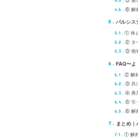
4.5
⑥ 
4.6
パルシス
5
① 
5.1
② タ
5.2
③ 
5.3
FAQ〜
6
② 
6.1
③ 
6.2
④ 
6.3
⑤ 
6.4
⑥ 
6.5
まとめ｜
7
① 解
7.1