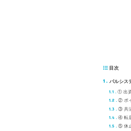
目次
パルシス
1
① 出
1.1
② 
1.2
③ 
1.3
④ 
1.4
⑤ 
1.5