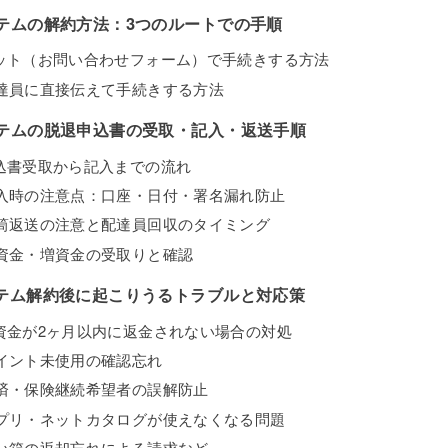
テムの解約方法：3つのルートでの手順
ネット（お問い合わせフォーム）で手続きする方法
配達員に直接伝えて手続きする方法
テムの脱退申込書の受取・記入・返送手順
申込書受取から記入までの流れ
記入時の注意点：口座・日付・署名漏れ防止
封筒返送の注意と配達員回収のタイミング
出資金・増資金の受取りと確認
テム解約後に起こりうるトラブルと対応策
出資金が2ヶ月以内に返金されない場合の対処
ポイント未使用の確認忘れ
共済・保険継続希望者の誤解防止
アプリ・ネットカタログが使えなくなる問題
通い箱の返却忘れによる請求など