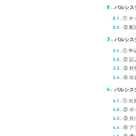
パルシス
2
① 
2.1
③ 
2.2
パルシス
3
① 
3.1
② 
3.2
③ 
3.3
④ 
3.4
パルシス
4
① 
4.1
② 
4.2
③ 
4.3
④ 
4.4
⑤ 