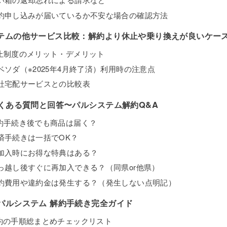
解約申し込みが届いているか不安な場合の確認方法
テムの他サービス比較：解約より休止や乗り換えが良いケー
休止制度のメリット・デメリット
ベソダ（※2025年4月終了済）利用時の注意点
他社宅配サービスとの比較表
よくある質問と回答〜パルシステム解約Q&A
解約手続き後でも商品は届く？
共済手続きは一括でOK？
再加入時にお得な特典はある？
引っ越し後すぐに再加入できる？（同県or他県）
解約費用や違約金は発生する？（発生しない点明記）
パルシステム 解約手続き完全ガイド
約の手順総まとめチェックリスト