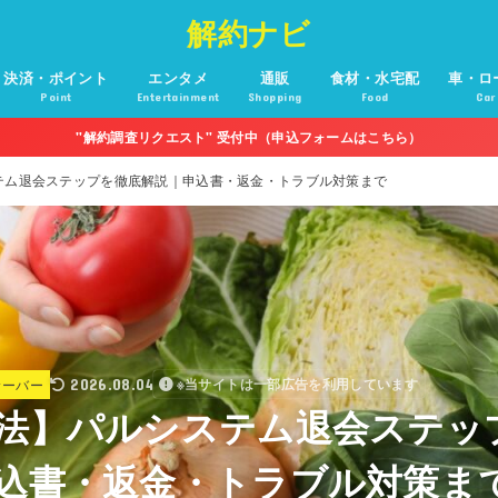
解約ナビ
決済・ポイント
エンタメ
通販
食材・水宅配
車・ロ
Point
Entertainment
Shopping
Food
Car
"解約調査リクエスト" 受付中（申込フォームはこちら）
テム退会ステップを徹底解説｜申込書・返金・トラブル対策まで
サーバー
2026.08.04
※当サイトは一部広告を利用しています
法】パルシステム退会ステッ
込書・返金・トラブル対策ま