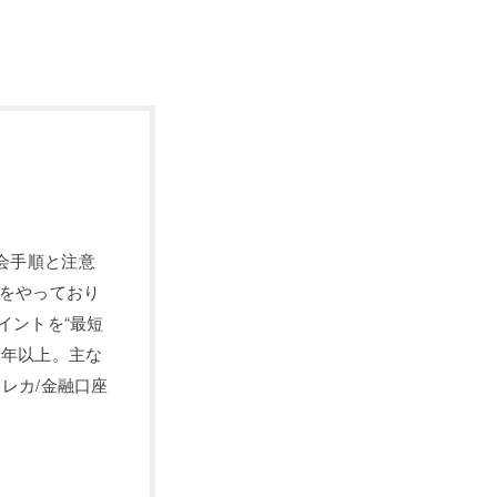
会手順と注意
長をやっており
イントを“最短
0年以上。主な
レカ/金融口座