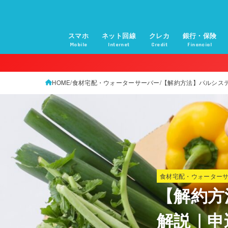
スマホ
ネット回線
クレカ
銀行・保険
Mobile
Internet
Credit
Financial
HOME
食材宅配・ウォーターサーバー
【解約方法】パルシス
食材宅配・ウォーター
【解約方
解説｜申