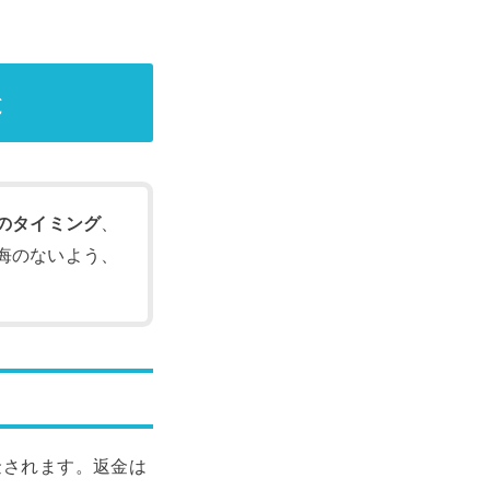
と
のタイミング
、
悔のないよう、
金されます。返金は