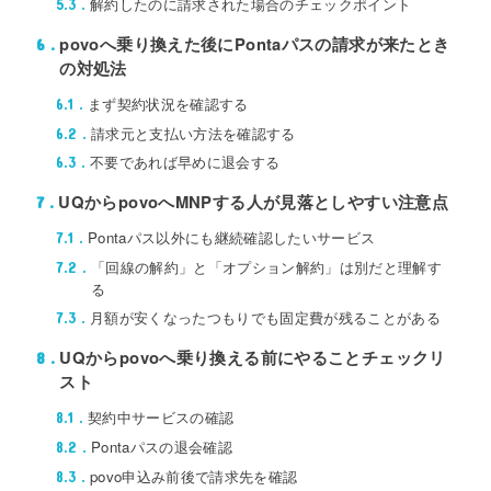
解約したのに請求された場合のチェックポイント
5.3
povoへ乗り換えた後にPontaパスの請求が来たとき
6
の対処法
まず契約状況を確認する
6.1
請求元と支払い方法を確認する
6.2
不要であれば早めに退会する
6.3
UQからpovoへMNPする人が見落としやすい注意点
7
Pontaパス以外にも継続確認したいサービス
7.1
「回線の解約」と「オプション解約」は別だと理解す
7.2
る
月額が安くなったつもりでも固定費が残ることがある
7.3
UQからpovoへ乗り換える前にやることチェックリ
8
スト
契約中サービスの確認
8.1
Pontaパスの退会確認
8.2
povo申込み前後で請求先を確認
8.3