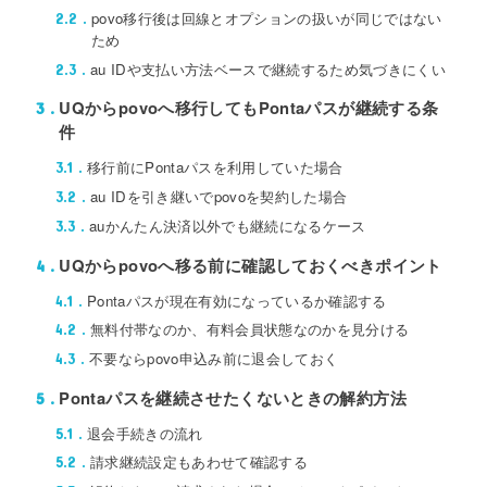
povo移行後は回線とオプションの扱いが同じではない
2.2
ため
au IDや支払い方法ベースで継続するため気づきにくい
2.3
UQからpovoへ移行してもPontaパスが継続する条
3
件
移行前にPontaパスを利用していた場合
3.1
au IDを引き継いでpovoを契約した場合
3.2
auかんたん決済以外でも継続になるケース
3.3
UQからpovoへ移る前に確認しておくべきポイント
4
Pontaパスが現在有効になっているか確認する
4.1
無料付帯なのか、有料会員状態なのかを見分ける
4.2
不要ならpovo申込み前に退会しておく
4.3
Pontaパスを継続させたくないときの解約方法
5
退会手続きの流れ
5.1
請求継続設定もあわせて確認する
5.2