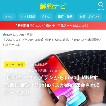
解約ナビ
SEARCH
スマホ
ネット回線
クレカ
銀行・保険
決済・ポイント
"解約調査リクエスト" 受付中（申込フォームはこちら）
HOME
スマホ・携帯
【UQコミコミプランからpovo】MNPする前に確認！Pontaパスが継続課金さ
れるケースあり
スマホ・携帯
2026.08.04
※当サイトは一部広告を利用しています
【UQコミコミプランからpovo】MNPす
る前に確認！Pontaパスが継続課金される
ケースあり