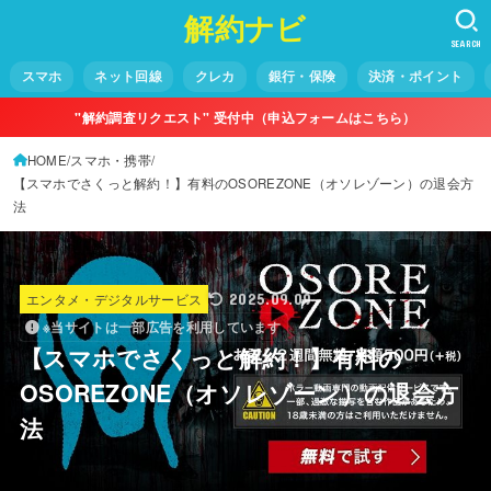
解約ナビ
SEARCH
スマホ
ネット回線
クレカ
銀行・保険
決済・ポイント
"解約調査リクエスト" 受付中（申込フォームはこちら）
HOME
スマホ・携帯
【スマホでさくっと解約！】有料のOSOREZONE（オソレゾーン）の退会方
法
エンタメ・デジタルサービス
2025.09.09
※当サイトは一部広告を利用しています
【スマホでさくっと解約！】有料の
OSOREZONE（オソレゾーン）の退会方
法