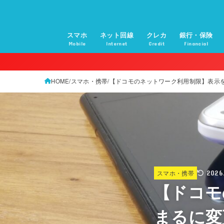
スマホ
ネット回線
クレカ
銀行・保険
Mobile
Internet
Credit
Financial
HOME
スマホ・携帯
【ドコモのネットワーク利用制限】表示
スマホ・携帯
2026
【ドコモ
まるに変