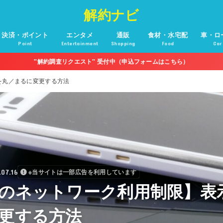
解約ナビ
決済・ポイント
エンタメ
通販
食材・水宅配
車・ロ
Point
Entertainment
Shopping
Food
Car
"解約調査リクエスト" 受付中（申込フォームはこちら）
を丸／まるに変更する方法
.07.16
※当サイトは一部広告を利用しています
のネットワーク利用制限】表
更する方法