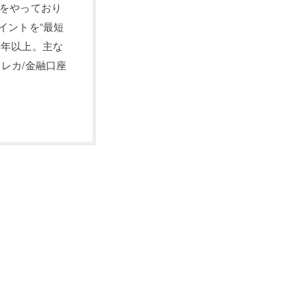
長をやっており
イントを“最短
0年以上。主な
レカ/金融口座