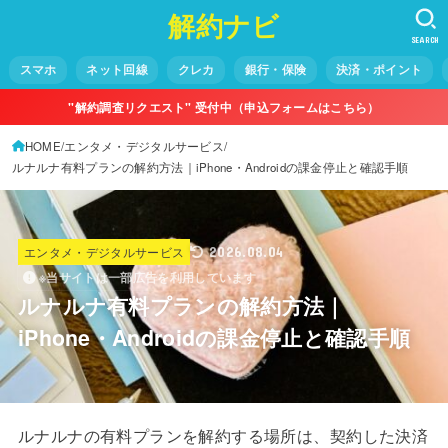
解約ナビ
SEARCH
スマホ
ネット回線
クレカ
銀行・保険
決済・ポイント
"解約調査リクエスト" 受付中（申込フォームはこちら）
HOME
エンタメ・デジタルサービス
ルナルナ有料プランの解約方法｜iPhone・Androidの課金停止と確認手順
エンタメ・デジタルサービス
2026.08.04
※当サイトは一部広告を利用しています
ルナルナ有料プランの解約方法｜
iPhone・Androidの課金停止と確認手順
ルナルナの有料プランを解約する場所は、契約した決済