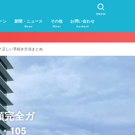
SEARCH
ーン
新聞・ニュース
その他
お問い合わせ
News
Other
Contact
う？正しい手続き方法まとめ
順完全ガ
105