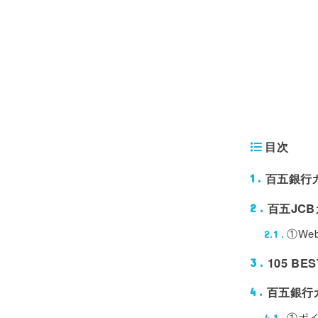
目次
百五銀行
1
百五JC
2
①We
2.1
105 B
3
百五銀行
4
①ポ
4.1