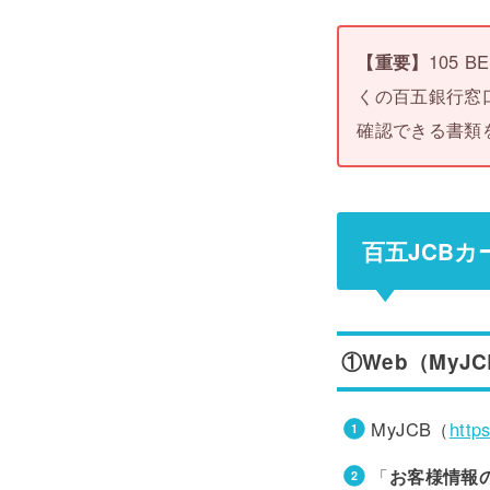
【重要】
105 
くの百五銀行窓口
確認できる書類
百五JCB
①Web（MyJ
MyJCB（
https
「
お客様情報