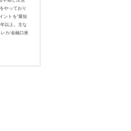
長をやっており
イントを“最短
0年以上。主な
レカ/金融口座