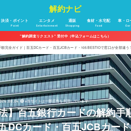
解約ナビ
決済・ポイント
エンタメ
通販
食材・水宅配
車・ロ
Point
Entertainment
Shopping
Food
Car
"解約調査リクエスト" 受付中（申込フォームはこちら）
完全ガイド｜百五DCカード・百五JCBカード・105 BESTIOで窓口が全部違
026.08.04
※当サイトは一部広告を利用しています
法】百五銀行カードの解約手
五DCカード・百五JCBカード・