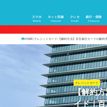
スマホ
ネット回線
クレカ
銀行・保険
Mobile
Internet
Credit
Financial
HOME
クレジットカード
【解約方法】百五銀行カードの解約手順
クレジットカード
2
【解約方
イド｜百