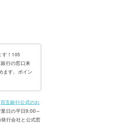
ます！105
五銀行の窓口来
めます。ポイン
は
百五銀行公式のお
業日の平日9:00～
面の発行会社と公式窓