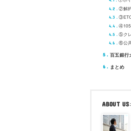
②解
4.2
③E
4.3
④10
4.4
⑤ク
4.5
⑥公
4.6
百五銀行
5
まとめ
6
ABOUT US