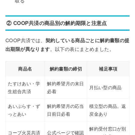
取る
② COOP共済の商品別の解約期限と注意点
COOP共済では、
契約している商品ごとに解約書類の提
出期限が異なります
。以下の表にまとめました。
商品名
解約書類の締切
補足事項
たすけあい・学
解約希望月の末日
月払い型の商品
生総合共済
必着
あいぷらす・ず
解約希望月の応当
積立型の商品。返
っとあい
日前日必着
戻金あり
解約受付窓口が別
コープ火災共済
公式ページで確認