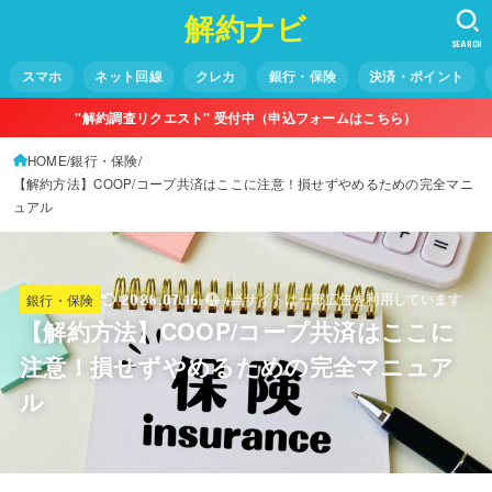
解約ナビ
SEARCH
スマホ
ネット回線
クレカ
銀行・保険
決済・ポイント
"解約調査リクエスト" 受付中（申込フォームはこちら）
HOME
銀行・保険
【解約方法】COOP/コープ共済はここに注意！損せずやめるための完全マニ
ュアル
銀行・保険
2026.07.16
※当サイトは一部広告を利用しています
【解約方法】COOP/コープ共済はここに
注意！損せずやめるための完全マニュア
ル