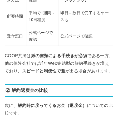
平均で1週間～
即日～数日で完了するケー
所要時間
10日程度
スも
公式ページで
受付窓口
公式ページで確認
確認
COOP共済は
紙の書類による手続きが必須
である一方、
他の保険会社では近年Web完結型の解約手続きが増え
ており、
スピードと利便性で差
が出る場合があります。
② 解約返戻金の比較
次に、
解約時に戻ってくるお金（返戻金）
についての比
較です。