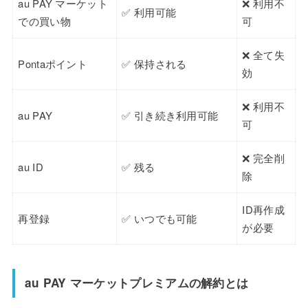
au PAY マーケット
❌ 利用不
✅ 利用可能
での買い物
可
❌ 全て失
Pontaポイント
✅ 保持される
効
❌ 利用不
au PAY
✅ 引き続き利用可能
可
❌ 完全削
au ID
✅ 残る
除
ID再作成
再登録
✅ いつでも可能
が必要
au PAY マーケットプレミアムの解約とは