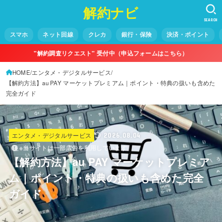
解約ナビ
SEARCH
スマホ
ネット回線
クレカ
銀行・保険
決済・ポイント
"解約調査リクエスト" 受付中（申込フォームはこちら）
HOME
エンタメ・デジタルサービス
【解約方法】au PAY マーケットプレミアム｜ポイント・特典の扱いも含めた
完全ガイド
エンタメ・デジタルサービス
2026.08.04
※当サイトは一部広告を利用しています
【解約方法】au PAY マーケットプレミア
ム｜ポイント・特典の扱いも含めた完全
ガイド